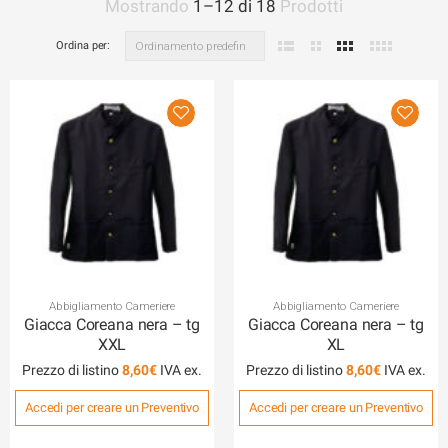
Mostrando
1
–
12
di
18
Prodotti
Ordina per:
Abbigliamento Cameriere
Abbigliamento Cameriere
Giacca Coreana nera – tg
Giacca Coreana nera – tg
XXL
XL
Prezzo di listino
8,60
€
Prezzo di listino
8,60
€
Accedi per creare un Preventivo
Accedi per creare un Preventivo