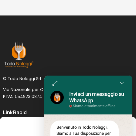
© Todo Noleggi Srl
Via Nazionale per Catania, 6 | 95024 - Acireale (CT)
Inviaci un messaggio su
P.IVA: 05492310874 | SDI: MJ1
O
YNU (
Lettera
)
WhatsApp
Siamo attualmente offline
Link Rapidi
Servizi in evidenza
Gestisci Consenso
Benvenuto in Todo Noleggi.
Lascia il tuo feedback
Siamo a Tua disposizione per