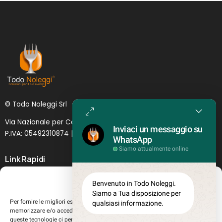
© Todo Noleggi Srl
Via Nazionale per Catania, 6 | 95024 - Acireale (CT)
Inviaci un messaggio su
P.IVA: 05492310874 | SDI: MJ1
O
YNU (
Lettera
)
WhatsApp
Siamo attualmente online
Link Rapidi
Servizi in evidenza
Gestisci Consenso
Benvenuto in Todo Noleggi.
Lascia il tuo feedback
Siamo a Tua disposizione per
Per fornire le migliori esperienze, utilizziamo tecnologie come i cookie per
qualsiasi informazione.
Chi siamo
memorizzare e/o accedere alle informazioni del dispositivo. Il consenso a
Perché sceglierci
queste tecnologie ci permetterà di elaborare dati come il comportamento di