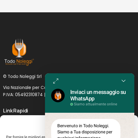
© Todo Noleggi Srl
Via Nazionale per Catania, 6 | 95024 - Acireale (CT)
Inviaci un messaggio su
P.IVA: 05492310874 | SDI: MJ1
O
YNU (
Lettera
)
WhatsApp
Siamo attualmente online
Link Rapidi
Servizi in evidenza
Gestisci Consenso
Benvenuto in Todo Noleggi.
Lascia il tuo feedback
Siamo a Tua disposizione per
Per fornire le migliori esperienze, utilizziamo tecnologie come i cookie per