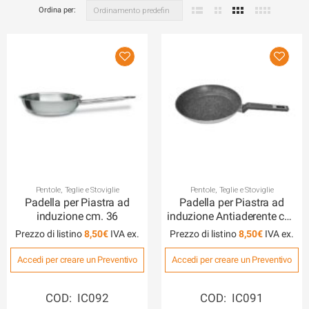
Ordina per:
Pentole, Teglie e Stoviglie
Pentole, Teglie e Stoviglie
Padella per Piastra ad
Padella per Piastra ad
induzione cm. 36
induzione Antiaderente cm.
30
Prezzo di listino
8,50
€
Prezzo di listino
8,50
€
Accedi per creare un Preventivo
Accedi per creare un Preventivo
COD: IC092
COD: IC091