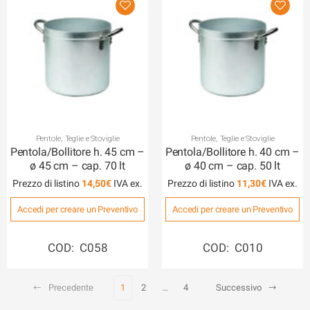
Pentole, Teglie e Stoviglie
Pentole, Teglie e Stoviglie
Pentola/Bollitore h. 45 cm –
Pentola/Bollitore h. 40 cm –
ø 45 cm – cap. 70 lt
ø 40 cm – cap. 50 lt
Prezzo di listino
14,50
€
Prezzo di listino
11,30
€
Accedi per creare un Preventivo
Accedi per creare un Preventivo
COD: C058
COD: C010
Precedente
1
2
…
4
Successivo