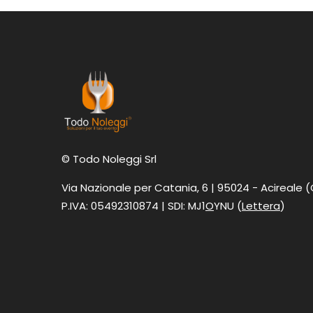
© Todo Noleggi Srl
Via Nazionale per Catania, 6 | 95024 - Acireale 
P.IVA: 05492310874 | SDI: MJ1
O
YNU (
Lettera
)