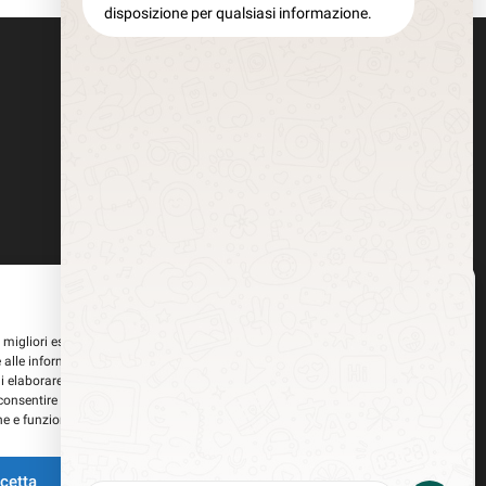
disposizione per qualsiasi informazione.
Gestisci Consenso
le migliori esperienze, utilizziamo tecnologie come i cookie per memorizzare
 alle informazioni del dispositivo. Il consenso a queste tecnologie ci
i elaborare dati come il comportamento di navigazione o ID unici su questo
consentire o ritirare il consenso può influire negativamente su alcune
he e funzioni.
i tracciamento della pubblicità
cetta
Nega
Visualizza le preferenze