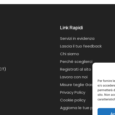
Link Rapidi
Servizi in evidenza
Lascia il tuo feedback
Chi siamo
Perché sceglierci
(CT)
Registrati al sito
Lavora con noi
Per fornire 
Misure teglie Gastronorm
e/o accedere
permetterà d
Privacy Policy
sito. Non ac
Cookie policy
caratteristic
Aggiorna le tue preferenze d
Ac