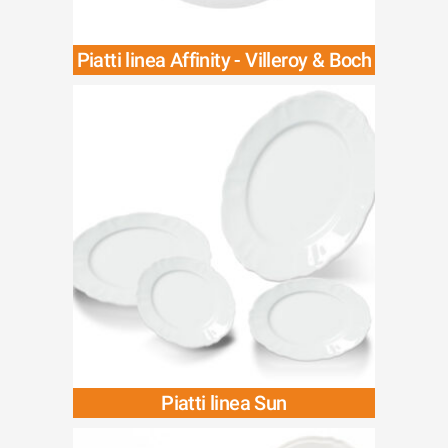
Piatti linea Affinity - Villeroy & Boch
Piatti linea Sun