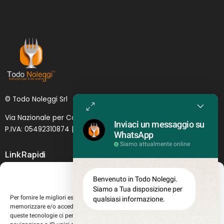
© Todo Noleggi Srl
Via Nazionale per Catania, 6 | 95024 - Acireale (CT)
Inviaci un messaggio su
P.IVA: 05492310874 | SDI: MJ1
O
YNU (
Lettera
)
WhatsApp
Siamo attualmente online
Link Rapidi
Servizi in evidenza
Gestisci Consenso
Benvenuto in Todo Noleggi.
Lascia il tuo feedback
Siamo a Tua disposizione per
Per fornire le migliori esperienze, utilizziamo tecnologie come i cookie per
qualsiasi informazione.
Chi siamo
memorizzare e/o accedere alle informazioni del dispositivo. Il consenso a
Perché sceglierci
queste tecnologie ci permetterà di elaborare dati come il comportamento di