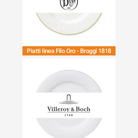
Piatti linea Filo Oro - Broggi 1818