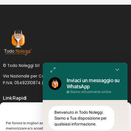
© Todo Noleggi Srl
Via Nazionale per Catania, 6 | 95024 - Acireale (CT)
Inviaci un messaggio su
P.IVA: 05492310874 | SDI: MJ1
O
YNU (
Lettera
)
WhatsApp
Siamo attualmente online
Link Rapidi
Servizi in evidenza
Gestisci Consenso
Benvenuto in Todo Noleggi.
Lascia il tuo feedback
Siamo a Tua disposizione per
Per fornire le migliori esperienze, utilizziamo tecnologie come i cookie per
qualsiasi informazione.
Chi siamo
memorizzare e/o accedere alle informazioni del dispositivo. Il consenso a