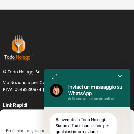
© Todo Noleggi Srl
Via Nazionale per Catania, 6 | 95024 - Acireale (CT)
Inviaci un messaggio su
P.IVA: 05492310874 | SDI: MJ1
O
YNU (
Lettera
)
WhatsApp
Siamo attualmente online
Link Rapidi
Servizi in evidenza
Gestisci Consenso
Benvenuto in Todo Noleggi.
Lascia il tuo feedback
Siamo a Tua disposizione per
Per fornire le migliori esperienze, utilizziamo tecnologie come i cookie per
qualsiasi informazione.
Chi siamo