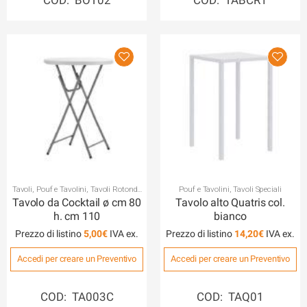
COD: BOT02
COD: TABCR1
Tavoli
,
Pouf e Tavolini
,
Tavoli Rotondi
,
Pouf e Tavolini
,
Tavoli Speciali
Tavoli Speciali
Tavolo da Cocktail ø cm 80
Tavolo alto Quatris col.
h. cm 110
bianco
Prezzo di listino
5,00
€
Prezzo di listino
14,20
€
Accedi per creare un Preventivo
Accedi per creare un Preventivo
COD: TA003C
COD: TAQ01