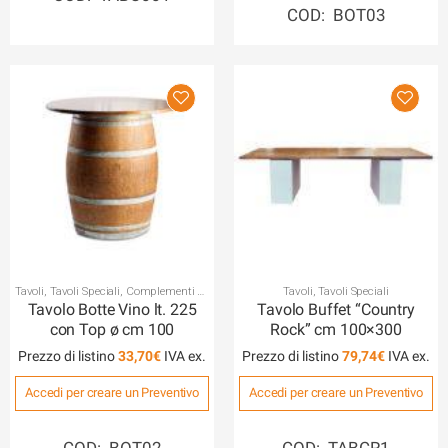
COD: BOT03
Tavoli
,
Tavoli Speciali
,
Complementi da
Tavoli
,
Tavoli Speciali
Buffet
Tavolo Botte Vino lt. 225
Tavolo Buffet “Country
con Top ø cm 100
Rock” cm 100×300
Prezzo di listino
33,70
€
Prezzo di listino
79,74
€
Accedi per creare un Preventivo
Accedi per creare un Preventivo