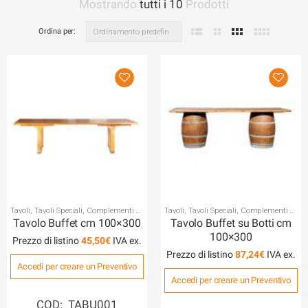
Mostrando
tutti i 10
Prodotti
Ordina per:
Tavoli
,
Tavoli Speciali
,
Complementi da
Tavoli
,
Tavoli Speciali
,
Complementi da
Buffet
Buffet
Tavolo Buffet cm 100×300
Tavolo Buffet su Botti cm
100×300
Prezzo di listino
45,50
€
Prezzo di listino
87,24
€
Accedi per creare un Preventivo
Accedi per creare un Preventivo
COD: TABU001