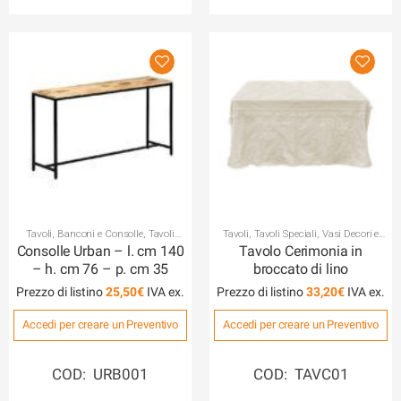
Tavoli
,
Banconi e Consolle
,
Tavoli
Tavoli
,
Tavoli Speciali
,
Vasi Decori e
Speciali
Affini
Consolle Urban – l. cm 140
Tavolo Cerimonia in
– h. cm 76 – p. cm 35
broccato di lino
Prezzo di listino
25,50
€
Prezzo di listino
33,20
€
Accedi per creare un Preventivo
Accedi per creare un Preventivo
COD: URB001
COD: TAVC01