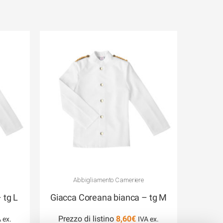
Abbigliamento Cameriere
 tg L
Giacca Coreana bianca – tg M
Prezzo di listino
8,60
€