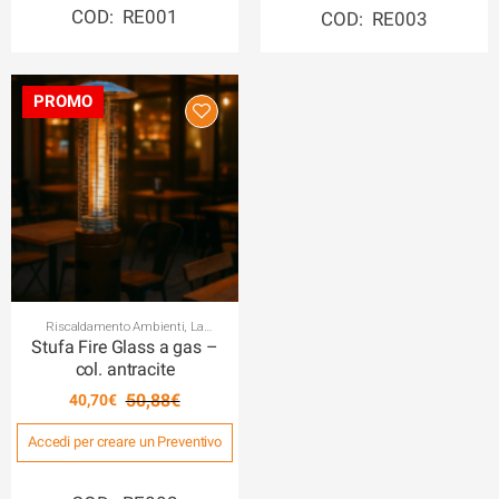
era:
è:
COD: RE001
COD: RE003
50,88€.
40,70€.
Riscaldamento Ambienti
,
La
Climatizzazione degli Ambienti
Stufa Fire Glass a gas –
col. antracite
50,88
€
40,70
€
Il
Il
Accedi per creare un Preventivo
prezzo
prezzo
originale
attuale
era:
è: