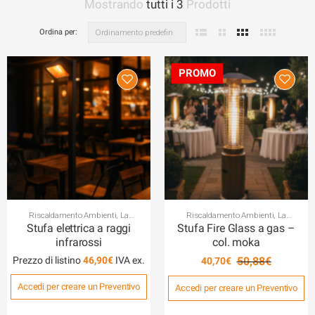
Mostrando
tutti i 3
Prodotti
Ordina per:
Riscaldamento Ambienti
,
La
Riscaldamento Ambienti
,
La
Climatizzazione degli Ambienti
Climatizzazione degli Ambienti
Stufa elettrica a raggi
Stufa Fire Glass a gas –
infrarossi
col. moka
Prezzo di listino
46,90
€
50,88
€
40,70
€
Accedi per creare un Preventivo
Il
Il
Accedi per creare un Preventivo
prezzo
prezzo
originale
attuale