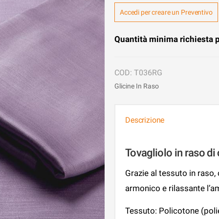
Accedi per creare un Preventivo
Quantità minima richiesta p
T036RG
Glicine In Raso
Descrizione
Tovagliolo in raso di
Grazie al tessuto in raso,
armonico e rilassante l’am
Tessuto: Policotone (pol