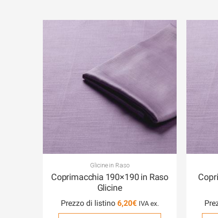
Glicine in Raso
Coprimacchia 190×190 in Raso
Copr
Glicine
Prezzo di listino
6,20
€
Prez