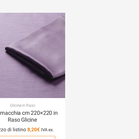
Glicine in Raso
imacchia cm 220×220 in
Raso Glicine
zo di listino
8,20
€