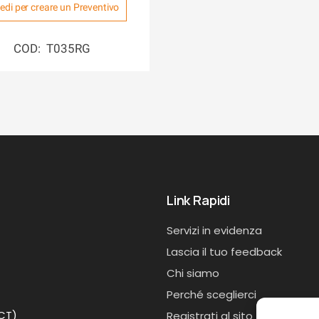
edi per creare un Preventivo
COD: T035RG
Link Rapidi
Servizi in evidenza
Lascia il tuo feedback
Chi siamo
Perché sceglierci
(CT)
Registrati al sito