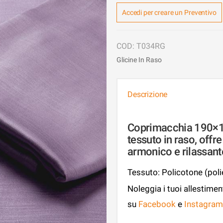
Accedi per creare un Preventivo
T034RG
Glicine In Raso
Descrizione
Coprimacchia 190×190
tessuto in raso, offr
armonico e rilassante
Tessuto: Policotone (pol
Noleggia i tuoi allestimen
su
Facebook
e
Instagram