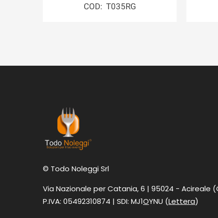
COD: T035RG
© Todo Noleggi Srl
Via Nazionale per Catania, 6 | 95024 - Acireale 
P.IVA: 05492310874 | SDI: MJ1
O
YNU (
Lettera
)