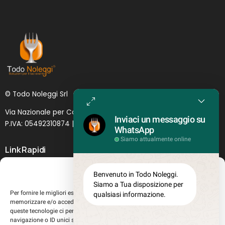
© Todo Noleggi Srl
Via Nazionale per Catania, 6 | 95024 - Acireale (CT)
Inviaci un messaggio su
P.IVA: 05492310874 | SDI: MJ1
O
YNU (
Lettera
)
WhatsApp
Siamo attualmente online
Link Rapidi
Servizi in evidenza
Gestisci Consenso
Benvenuto in Todo Noleggi.
Lascia il tuo feedback
Siamo a Tua disposizione per
Per fornire le migliori esperienze, utilizziamo tecnologie come i cookie per
qualsiasi informazione.
Chi siamo
memorizzare e/o accedere alle informazioni del dispositivo. Il consenso a
Perché sceglierci
queste tecnologie ci permetterà di elaborare dati come il comportamento di
navigazione o ID unici su questo sito. Non acconsentire o ritirare il
Registrati al sito