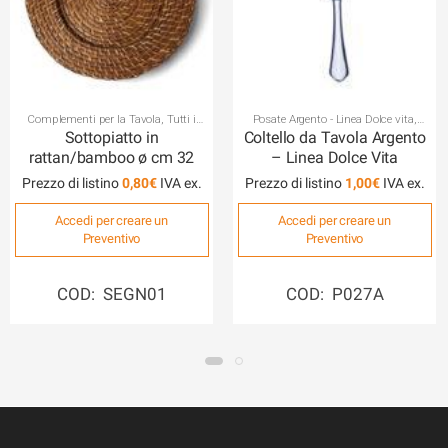
Complementi per la Tavola
,
Tutti i
Posate Argento - Linea Dolce vita
,
Sottopiatti
Posateria
Sottopiatto in
Coltello da Tavola Argento
rattan/bamboo ø cm 32
– Linea Dolce Vita
Prezzo di listino
0,80
€
Prezzo di listino
1,00
€
Accedi per creare un
Accedi per creare un
Preventivo
Preventivo
COD: SEGN01
COD: P027A