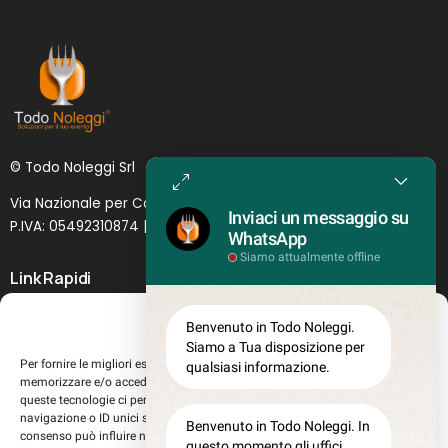
© Todo Noleggi Srl
Via Nazionale per Catania, 6 | 95024 - Acireale (CT)
Inviaci un messaggio su
P.IVA: 05492310874 | SDI: MJ1
O
YNU (
Lettera
)
WhatsApp
Siamo attualmente offline
Link Rapidi
Servizi in evidenza
Gestisci Consenso
Benvenuto in Todo Noleggi.
Lascia il tuo feedback
Siamo a Tua disposizione per
Per fornire le migliori esperienze, utilizziamo tecnologie come i cookie per
qualsiasi informazione.
Chi siamo
memorizzare e/o accedere alle informazioni del dispositivo. Il consenso a
Perché sceglierci
queste tecnologie ci permetterà di elaborare dati come il comportamento di
navigazione o ID unici su questo sito. Non acconsentire o ritirare il
Registrati al sito
Benvenuto in Todo Noleggi. In
consenso può influire negativamente su alcune caratteristiche e funzioni.
questo momento gli uffici