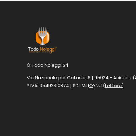
© Todo Noleggi Srl
Via Nazionale per Catania, 6 | 95024 - Acireale 
P.IVA: 05492310874 | SDI: MJ1
O
YNU (
Lettera
)