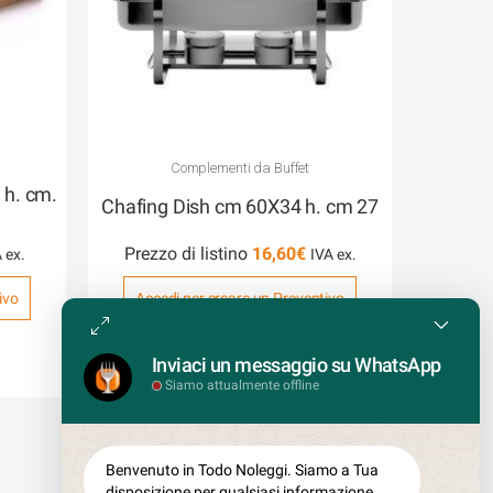
Complementi da Buffet
 h. cm.
Chafing Dish cm 60X34 h. cm 27
Prezzo di listino
16,60
€
ivo
Accedi per creare un Preventivo
COD: S034
Inviaci un messaggio su WhatsApp
Siamo attualmente offline
Benvenuto in Todo Noleggi. Siamo a Tua
disposizione per qualsiasi informazione.