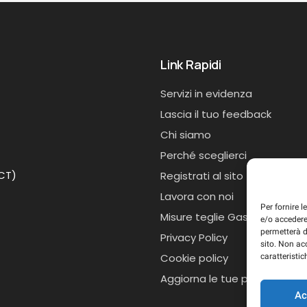
Link Rapidi
Servizi in evidenza
Lascia il tuo feedback
Chi siamo
Perché sceglierci
(CT)
Registrati al sito
Lavora con noi
Per fornire 
Misure teglie Gastronorm
e/o accedere
permetterà d
Privacy Policy
sito. Non ac
Cookie policy
caratteristic
Aggiorna le tue preferenze d
Ac