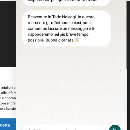
Benvenuto in Todo Noleggi. In questo
momento gli uffici sono chiusi, puoi
comunque lasciare un messaggio e ti
risponderemo nel più breve tempo
possibile. Buona giornata
Gestisci Consenso
le migliori esperienze, utilizziamo tecnologie come i cookie per memorizzare
 alle informazioni del dispositivo. Il consenso a queste tecnologie ci
i elaborare dati come il comportamento di navigazione o ID unici su questo
consentire o ritirare il consenso può influire negativamente su alcune
he e funzioni.
i tracciamento della pubblicità
cetta
Nega
Visualizza le preferenze