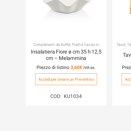
Complementi da Buffet
,
Piatti e Vassoi in
Tavoli
,
Ta
Melammina Vari
Insalatiera Fiore ø cm 35 h 12,5
Tav
cm – Melammina
Prezzo di listino
3,60
€
Prez
Accedi per creare un Preventivo
Acc
COD: KU1034