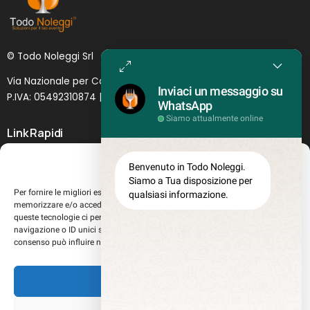
© Todo Noleggi Srl
Via Nazionale per Catania, 6 | 95024 - Acireale (CT)
Inviaci un messaggio su
P.IVA: 05492310874 | SDI: MJ1
O
YNU (
Lettera
)
WhatsApp
Siamo attualmente online
Link Rapidi
Servizi in evidenza
Gestisci Consenso
Benvenuto in Todo Noleggi.
Lascia il tuo feedback
Siamo a Tua disposizione per
Per fornire le migliori esperienze, utilizziamo tecnologie come i cookie per
qualsiasi informazione.
Chi siamo
memorizzare e/o accedere alle informazioni del dispositivo. Il consenso a
Perché sceglierci
queste tecnologie ci permetterà di elaborare dati come il comportamento di
navigazione o ID unici su questo sito. Non acconsentire o ritirare il
Registrati al sito
consenso può influire negativamente su alcune caratteristiche e funzioni.
Lavora con noi
Misure teglie Gastronorm
Accetta
Privacy Policy
Cookie policy