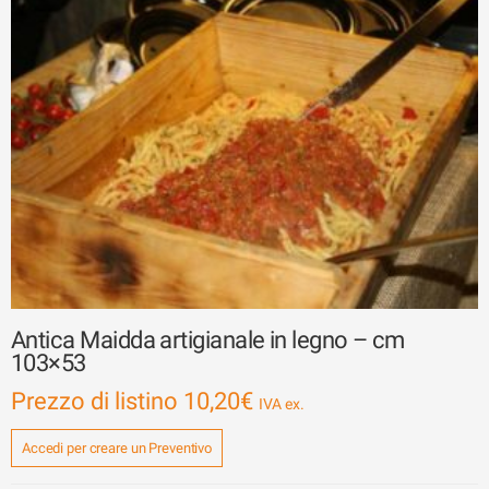
Antica Maidda artigianale in legno – cm
103×53
Prezzo di listino
10,20
€
Accedi per creare un Preventivo