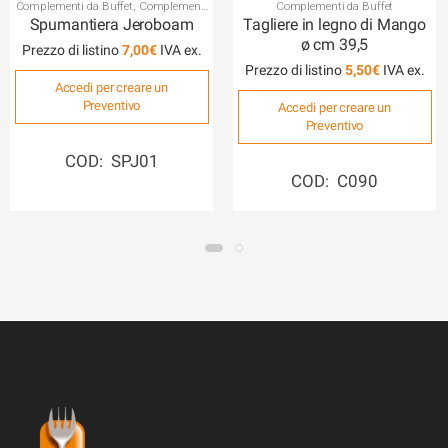
Complementi da Buffet
,
Complementi
Complementi da Buffet
per la Tavola
Spumantiera Jeroboam
Tagliere in legno di Mango
ø cm 39,5
Prezzo di listino
7,00
€
Prezzo di listino
5,50
€
Accedi per creare un
Preventivo
Accedi per creare un
Preventivo
COD: SPJ01
COD: C090