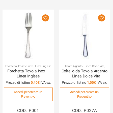
Posateria
,
Posate Inox - Linea Inglese
Posate Argento - Linea Dolce vita
,
Posateria
Forchetta Tavola Inox –
Coltello da Tavola Argento
Linea Inglese
– Linea Dolce Vita
Prezzo di listino
0,40
€
Prezzo di listino
1,00
€
Accedi per creare un
Accedi per creare un
Preventivo
Preventivo
COD: P001
COD: P027A