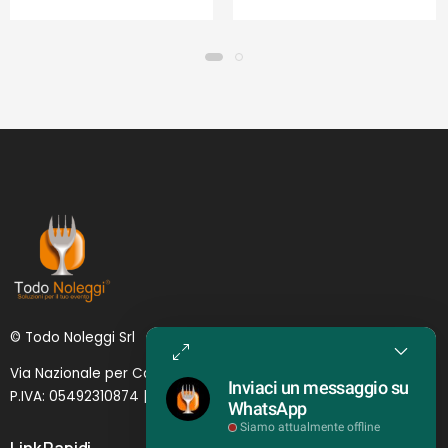
© Todo Noleggi Srl
Via Nazionale per Catania, 6 | 95024 - Acireale (CT)
Inviaci un messaggio su
P.IVA: 05492310874 | SDI: MJ1
O
YNU (
Lettera
)
WhatsApp
Siamo attualmente offline
Link Rapidi