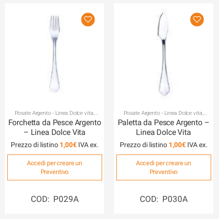
Posate Argento - Linea Dolce vita
,
Posate Argento - Linea Dolce vita
,
Posateria
Posateria
Forchetta da Pesce Argento
Paletta da Pesce Argento –
– Linea Dolce Vita
Linea Dolce Vita
Prezzo di listino
1,00
€
Prezzo di listino
1,00
€
Accedi per creare un
Accedi per creare un
Preventivo
Preventivo
COD: P029A
COD: P030A