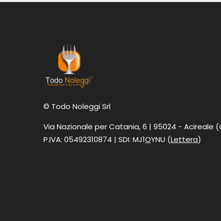
© Todo Noleggi Srl
Via Nazionale per Catania, 6 | 95024 - Acireale 
P.IVA: 05492310874 | SDI: MJ1
O
YNU (
Lettera
)