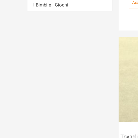
Acc
I Bimbi e i Giochi
Tovagl