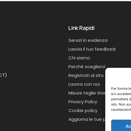
Link Rapidi
Servizi in evidenza
Lascia il tuo feedback
Chi siamo
Perché sceglierci
(CT)
Registrati al sito
Lavora con noi
Per fornire 
Misure teglie Gastronorm
e/o accedere
permetterà d
Privacy Policy
sito. Non ac
Cookie policy
caratteristic
Aggiorna le tue preferenze d
Ac