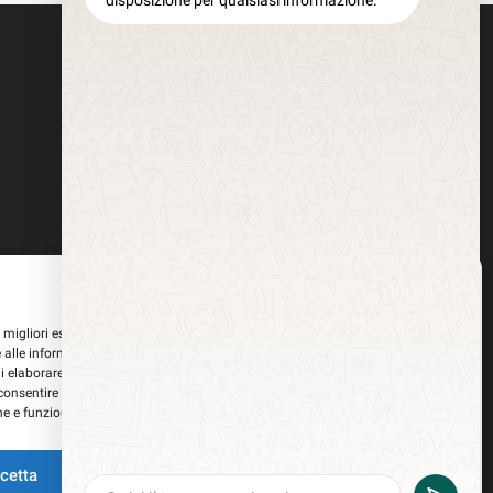
disposizione per qualsiasi informazione.
Gestisci Consenso
le migliori esperienze, utilizziamo tecnologie come i cookie per memorizzare
 alle informazioni del dispositivo. Il consenso a queste tecnologie ci
i elaborare dati come il comportamento di navigazione o ID unici su questo
consentire o ritirare il consenso può influire negativamente su alcune
he e funzioni.
i tracciamento della pubblicità
cetta
Nega
Visualizza le preferenze