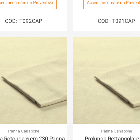
edi per creare un Preventivo
Accedi per creare un Preven
COD: T092CAP
COD: T091CAP
Panna Canapone
Panna Canapone
ia Rotonda ø cm 230 Panna
Prolunga Rettangolar