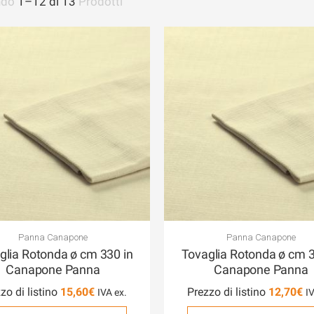
ndo
1
–
12
di
13
Prodotti
Panna Canapone
Panna Canapone
glia Rotonda ø cm 330 in
Tovaglia Rotonda ø cm 3
Canapone Panna
Canapone Panna
zo di listino
15,60
€
Prezzo di listino
12,70
€