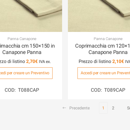
Panna Canapone
Panna Canapone
imacchia cm 150×150 in
Coprimacchia cm 120×1
Canapone Panna
Canapone Panna
zzo di listino
2,70
€
Prezzo di listino
2,10
€
edi per creare un Preventivo
Accedi per creare un Preven
COD: T088CAP
COD: T089CAP
Precedente
1
2
S