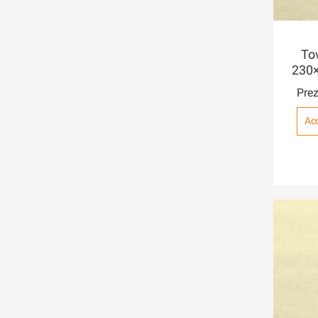
To
230×
Prez
Acc