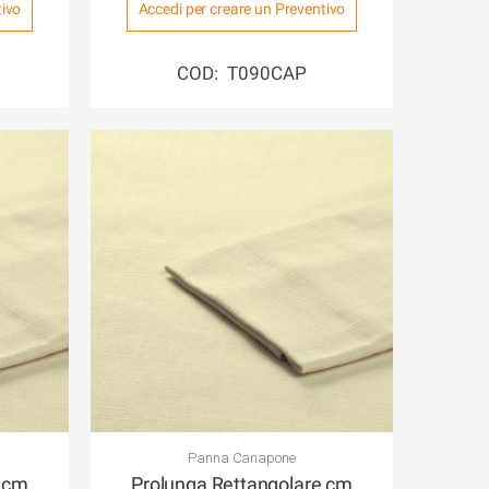
tivo
Accedi per creare un Preventivo
COD: T090CAP
Panna Canapone
e cm
Prolunga Rettangolare cm