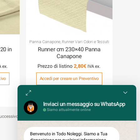
Panna Canapone
,
Runner Vari Colori e Tessuti
20 in
Runner cm 230×40 Panna
Canapone
Prezzo di listino
2,80
€
tivo
Accedi per creare un Preventivo
COD: T101CAP
Inviaci un messaggio su WhatsApp
Siamo attualmente online
uccessivo
Benvenuto in Todo Noleggi. Siamo a Tua