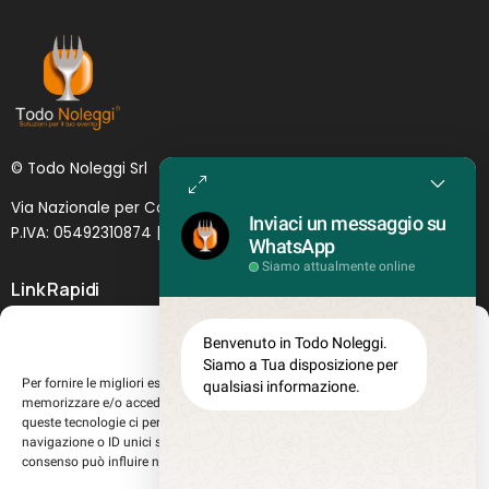
© Todo Noleggi Srl
Via Nazionale per Catania, 6 | 95024 - Acireale (CT)
Inviaci un messaggio su
P.IVA: 05492310874 | SDI: MJ1
O
YNU (
Lettera
)
WhatsApp
Siamo attualmente online
Link Rapidi
Servizi in evidenza
Gestisci Consenso
Benvenuto in Todo Noleggi.
Lascia il tuo feedback
Siamo a Tua disposizione per
Per fornire le migliori esperienze, utilizziamo tecnologie come i cookie per
qualsiasi informazione.
Chi siamo
memorizzare e/o accedere alle informazioni del dispositivo. Il consenso a
Perché sceglierci
queste tecnologie ci permetterà di elaborare dati come il comportamento di
navigazione o ID unici su questo sito. Non acconsentire o ritirare il
Registrati al sito
consenso può influire negativamente su alcune caratteristiche e funzioni.
Lavora con noi