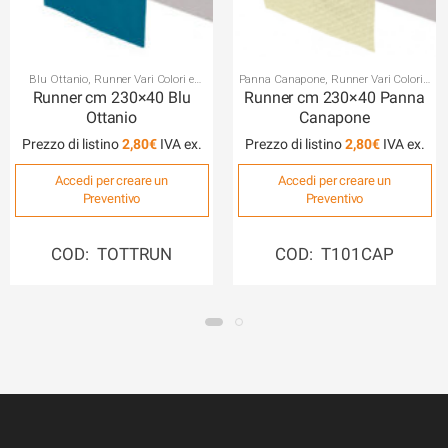
Blu Ottanio
,
Runner Vari Colori e
Panna Canapone
,
Runner Vari Colori e
Tessuti
Tessuti
Runner cm 230×40 Blu
Runner cm 230×40 Panna
Ottanio
Canapone
Prezzo di listino
2,80
€
Prezzo di listino
2,80
€
Accedi per creare un
Accedi per creare un
Preventivo
Preventivo
COD: TOTTRUN
COD: T101CAP