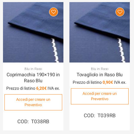
Blu in Raso
Blu in Raso
Coprimacchia 190×190 in
Tovagliolo in Raso Blu
Raso Blu
Prezzo di listino
0,90
€
Prezzo di listino
6,20
€
Accedi per creare un
Preventivo
Accedi per creare un
Preventivo
COD: T039RB
COD: T038RB