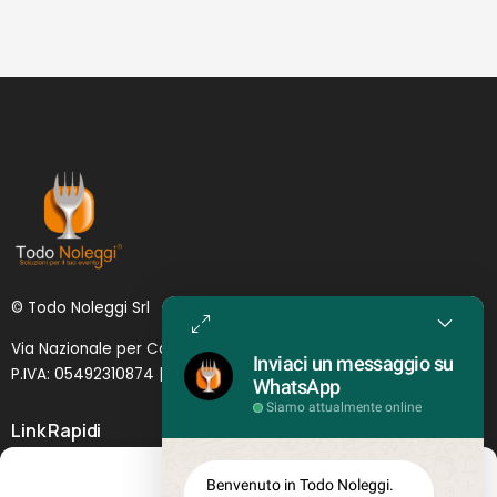
© Todo Noleggi Srl
Via Nazionale per Catania, 6 | 95024 - Acireale (CT)
Inviaci un messaggio su
P.IVA: 05492310874 | SDI: MJ1
O
YNU (
Lettera
)
WhatsApp
Siamo attualmente online
Link Rapidi
Servizi in evidenza
Gestisci Consenso
Benvenuto in Todo Noleggi.