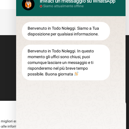
COD: T126CAB
Inviaci un messaggio su WhatsApp
Siamo attualmente offline
Benvenuto in Todo Noleggi. Siamo a Tua
disposizione per qualsiasi informazione.
Benvenuto in Todo Noleggi. In questo
momento gli uffici sono chiusi, puoi
comunque lasciare un messaggio e ti
risponderemo nel più breve tempo
possibile. Buona giornata
Gestisci Consenso
le migliori esperienze, utilizziamo tecnologie come i cookie per memorizzare
 alle informazioni del dispositivo. Il consenso a queste tecnologie ci