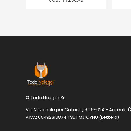
COD: T125CAB
© Todo Noleggi Srl
Via Nazionale per Catania, 6 | 95024 - Acireale 
P.IVA: 05492310874 | SDI: MJ1
O
YNU (
Lettera
)