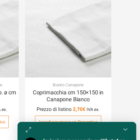
e
Bianco Canapone
p. ø cm
Coprimacchia cm 150×150 in
Canapone Bianco
Prezzo di listino
2,70
€
ivo
Accedi per creare un Preventivo