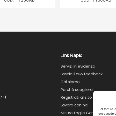
COD: T123CAB
COD: T150CAB
Link Rapidi
Servizi in evidenza
Lascia il tuo feedback
Chi siamo
Perché sceglierci
(CT)
Registrati al sito
Lavora con noi
Per fornire 
Misure teglie Gastronorm
e/o accedere