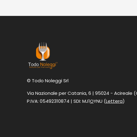
© Todo Noleggi Srl
Via Nazionale per Catania, 6 | 95024 - Acireale 
P.IVA: 05492310874 | SDI: MJ1
O
YNU (
Lettera
)