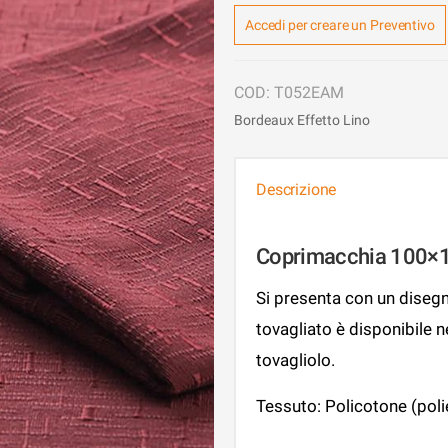
Accedi per creare un Preventivo
T052EAM
Bordeaux Effetto Lino
Descrizione
Coprimacchia 100×10
Si presenta con un disegno
tovagliato è disponibile 
tovagliolo.
Tessuto: Policotone (pol