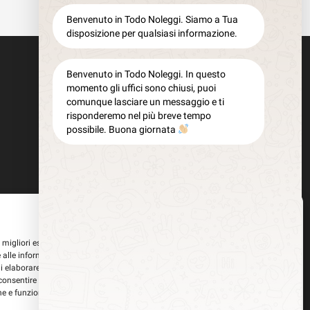
Benvenuto in Todo Noleggi. Siamo a Tua
disposizione per qualsiasi informazione.
Benvenuto in Todo Noleggi. In questo
momento gli uffici sono chiusi, puoi
comunque lasciare un messaggio e ti
risponderemo nel più breve tempo
possibile. Buona giornata
Gestisci Consenso
le migliori esperienze, utilizziamo tecnologie come i cookie per memorizzare
 alle informazioni del dispositivo. Il consenso a queste tecnologie ci
i elaborare dati come il comportamento di navigazione o ID unici su questo
consentire o ritirare il consenso può influire negativamente su alcune
he e funzioni.