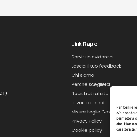
Link Rapidi
Servizi in evidenza
Lascia il tuo feedback
Chi siamo
Perché sceglierci
(CT)
Registrati al sito
Lavora con noi
Per fornire 
Misure teglie Gastronorm
e/o accedere
permetterà d
Privacy Policy
sito. Non ac
Cookie policy
caratteristic