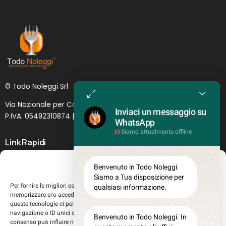
© Todo Noleggi Srl
Via Nazionale per Catania, 6 | 95024 - Acireale (CT)
Inviaci un messaggio su
P.IVA: 05492310874 | SDI: MJ1
O
YNU (
Lettera
)
WhatsApp
Siamo attualmente offline
Link Rapidi
Servizi in evidenza
Gestisci Consenso
Benvenuto in Todo Noleggi.
Lascia il tuo feedback
Siamo a Tua disposizione per
Per fornire le migliori esperienze, utilizziamo tecnologie come i cookie per
qualsiasi informazione.
Chi siamo
memorizzare e/o accedere alle informazioni del dispositivo. Il consenso a
Perché sceglierci
queste tecnologie ci permetterà di elaborare dati come il comportamento di
navigazione o ID unici su questo sito. Non acconsentire o ritirare il
Registrati al sito
Benvenuto in Todo Noleggi. In
consenso può influire negativamente su alcune caratteristiche e funzioni.