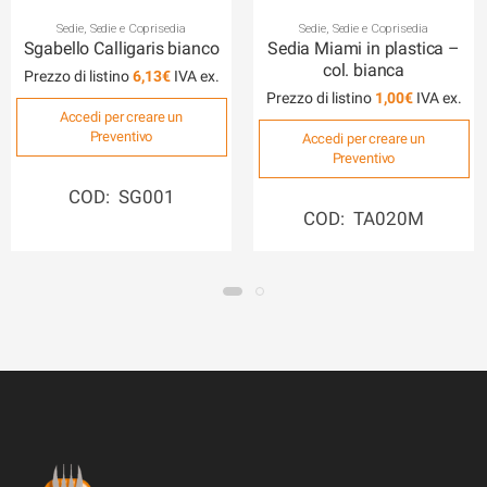
Sedie
,
Sedie e Coprisedia
Sedie
,
Sedie e Coprisedia
Sgabello Calligaris bianco
Sedia Miami in plastica –
col. bianca
Prezzo di listino
6,13
€
Prezzo di listino
1,00
€
Accedi per creare un
Preventivo
Accedi per creare un
Preventivo
COD: SG001
COD: TA020M