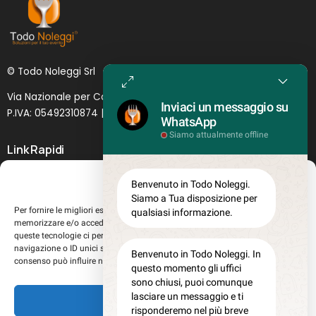
© Todo Noleggi Srl
Via Nazionale per Catania, 6 | 95024 - Acireale (CT)
Inviaci un messaggio su
P.IVA: 05492310874 | SDI: MJ1
O
YNU (
Lettera
)
WhatsApp
Siamo attualmente offline
Link Rapidi
Servizi in evidenza
Gestisci Consenso
Benvenuto in Todo Noleggi.
Lascia il tuo feedback
Siamo a Tua disposizione per
Per fornire le migliori esperienze, utilizziamo tecnologie come i cookie per
qualsiasi informazione.
Chi siamo
memorizzare e/o accedere alle informazioni del dispositivo. Il consenso a
Perché sceglierci
queste tecnologie ci permetterà di elaborare dati come il comportamento di
navigazione o ID unici su questo sito. Non acconsentire o ritirare il
Registrati al sito
Benvenuto in Todo Noleggi. In
consenso può influire negativamente su alcune caratteristiche e funzioni.
questo momento gli uffici
Lavora con noi
sono chiusi, puoi comunque
Misure teglie Gastronorm
lasciare un messaggio e ti
Accetta
Privacy Policy
risponderemo nel più breve