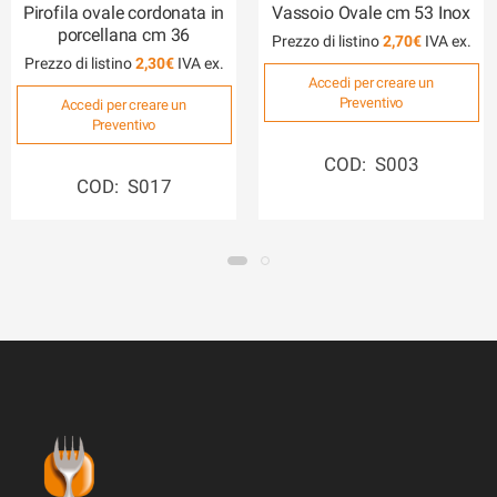
Porcellana
,
Piatti e pirofile da portata
portata Inox
Pirofila ovale cordonata in
Vassoio Ovale cm 53 Inox
porcellana cm 36
Prezzo di listino
2,70
€
Prezzo di listino
2,30
€
Accedi per creare un
Preventivo
Accedi per creare un
Preventivo
COD: S003
COD: S017