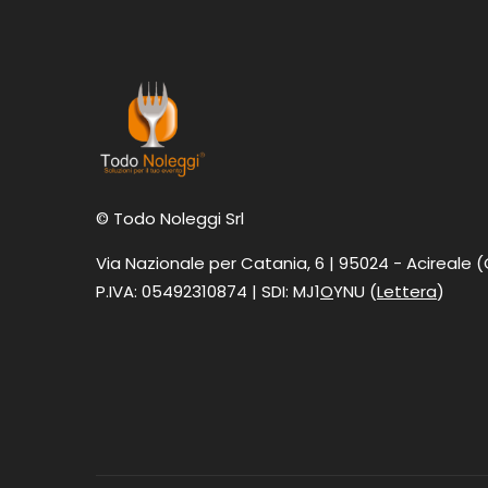
© Todo Noleggi Srl
Via Nazionale per Catania, 6 | 95024 - Acireale 
P.IVA: 05492310874 | SDI: MJ1
O
YNU (
Lettera
)