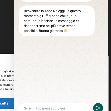
Benvenuto in Todo Noleggi. In questo
momento gli uffici sono chiusi, puoi
comunque lasciare un messaggio e ti
risponderemo nel più breve tempo
possibile. Buona giornata
Gestisci Consenso
le migliori esperienze, utilizziamo tecnologie come i cookie per memorizzare
 alle informazioni del dispositivo. Il consenso a queste tecnologie ci
i elaborare dati come il comportamento di navigazione o ID unici su questo
consentire o ritirare il consenso può influire negativamente su alcune
he e funzioni.
i tracciamento della pubblicità
cetta
Nega
Visualizza le preferenze