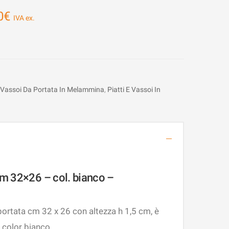
0
€
E Vassoi Da Portata In Melammina
,
Piatti E Vassoi In
cm 32×26 – col. bianco –
ortata cm 32 x 26 con altezza h 1,5 cm, è
color bianco.