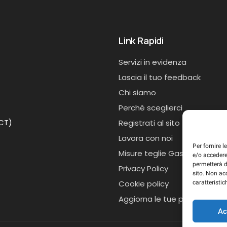
Link Rapidi
Servizi in evidenza
Lascia il tuo feedback
Chi siamo
Perché sceglierci
(CT)
Registrati al sito
Lavora con noi
Per fornire 
Misure teglie Gastronorm
e/o accedere
permetterà d
Privacy Policy
sito. Non ac
Cookie policy
caratteristic
Aggiorna le tue preferenze d
Ac