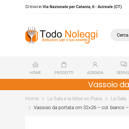
Ci trovi in
Via Nazionale per Catania, 6 - Acireale (CT)
HOME
PRODOTTI
AZIENDA
SERVIZ
Vassoio da
Home
La Sala e la Mise en Place
La Sala
Vassoio da portata cm 32×26 – col. bianco