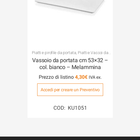
Piatti e pirofile da portata
,
Piatti e Vassoi da
portata in Melammina
,
Piatti e Vassoi in
Vassoio da portata cm 53×32 –
Melammina Vari
col. bianco – Melammina
Prezzo di listino
4,30
€
Accedi per creare un Preventivo
COD: KU1051