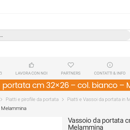
I
LAVORA CON NOI
PARTNERS
CONTATTI & INFO
 portata cm 32×26 – col. bianco 
Piatti e pirofile da portata
Piatti e Vassoi da portata i
 – Melammina
Vassoio da portata c
Melammina