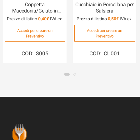
Coppetta
Cucchiaio in Porcellana per
Macedonia/Gelato in
Salsiera
Porcellana cm 11×11
Prezzo di listino
0,40
€
Prezzo di listino
0,50
€
Accedi per creare un
Accedi per creare un
Preventivo
Preventivo
COD: S005
COD: CU001