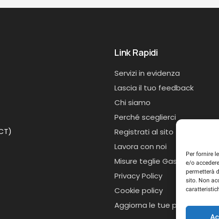
Link Rapidi
Servizi in evidenza
Lascia il tuo feedback
Chi siamo
Perché sceglierci
(CT)
Registrati al sito
Lavora con noi
Per fornire 
Misure teglie Gastronorm
e/o accedere
permetterà d
Privacy Policy
sito. Non ac
Cookie policy
caratteristic
Aggiorna le tue preferenze d
Ac