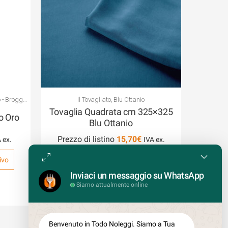
o - Broggi
Il Tovagliato
,
Blu Ottanio
Tovaglia Quadrata cm 325×325
o Oro
Blu Ottanio
Prezzo di listino
15,70
€
ivo
Accedi per creare un Preventivo
Inviaci un messaggio su WhatsApp
Siamo attualmente online
COD: TOTT/XXXL
Benvenuto in Todo Noleggi. Siamo a Tua