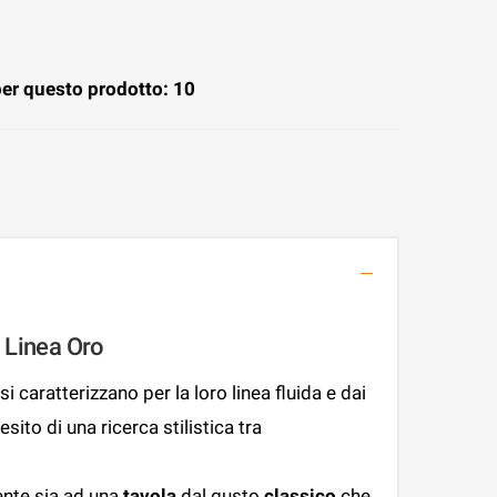
per questo prodotto: 10
– Linea Oro
i caratterizzano per la loro linea fluida e dai
 esito di una ricerca stilistica tra
nte sia ad una
tavola
dal gusto
classico
che