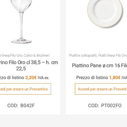
i linea Filo Oro
,
Calici & Bicchieri
Piatti e sottopiatti
,
Piatti linea Filo Or
1818
vino Filo Oro cl 38,5 – h. cm
Piattino Pane ø cm 16 Fil
22,5
zzo di listino
2,20
€
Prezzo di listino
1,80
€
edi per creare un Preventivo
Accedi per creare un Prevent
COD: B042F
COD: PT002FO