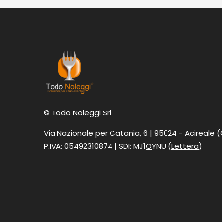
© Todo Noleggi Srl
Via Nazionale per Catania, 6 | 95024 - Acireale 
P.IVA: 05492310874 | SDI: MJ1
O
YNU (
Lettera
)