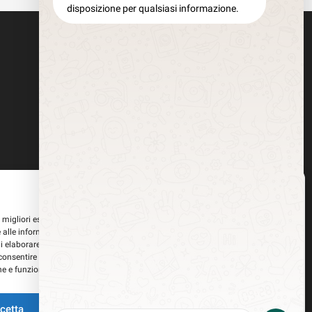
disposizione per qualsiasi informazione.
Gestisci Consenso
le migliori esperienze, utilizziamo tecnologie come i cookie per memorizzare
 alle informazioni del dispositivo. Il consenso a queste tecnologie ci
i elaborare dati come il comportamento di navigazione o ID unici su questo
consentire o ritirare il consenso può influire negativamente su alcune
he e funzioni.
i tracciamento della pubblicità
cetta
Nega
Visualizza le preferenze