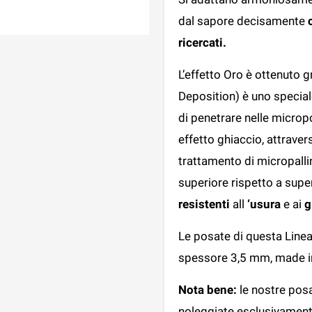
dal sapore decisamente
ricercati.
L’effetto Oro è ottenuto g
Deposition) è uno special
di penetrare nelle micropo
effetto ghiaccio, attrav
trattamento di micropallina
superiore rispetto a superf
resistenti
all
‘usura
e ai
g
Le posate di questa Linea
spessore 3,5 mm, made in 
Nota bene:
le nostre pos
noleggiate esclusivamente