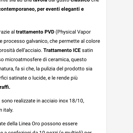
contemporaneo, per eventi eleganti e
razie al
trattamento PVD
(Physical Vapor
e processo galvanico, che permette al colore
rosità dell’acciaio.
Trattamento ICE
satin
erso microatmosfere di ceramica, questo
tura, fa si che, la pulizia del prodotto sia
ici satinate o lucide, e le rende più
raffi.
 sono realizzate in acciaio inox 18/10,
italy.
ate della Linea Oro possono essere
 a confezioni da 10 pezzi (e multipli) per