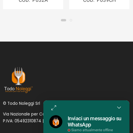
COD: P032A
COD: P039CH
© Todo Noleggi Srl
Via Nazionale per Catania, 6 | 95024 - Acireale (CT)
Inviaci un messaggio su
P.IVA: 05492310874 | SDI: MJ1
O
YNU (
Lettera
)
WhatsApp
Siamo attualmente offline