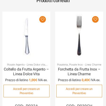
Prodotti correlati
Posate Argento - Linea Dolce vita
,
Posateria
,
Posate Inox - Linea Charme
Posateria
Coltello da Frutta Argento –
Forchetta da Frutta Inox –
Linea Dolce Vita
Linea Charme
Prezzo di listino
1,00
€
Prezzo di listino
0,40
€
Accedi per creare un
Accedi per creare un
Preventivo
Preventivo