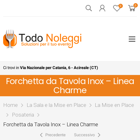
0
0
Ci trovi in
Via Nazionale per Catania, 6 - Acireale (CT)
Forchetta da Tavola Inox – Linea
Charme
Home
La Sala e la Mise en Place
La Mise en Place
Posateria
Forchetta da Tavola Inox – Linea Charme
Precedente
Successivo