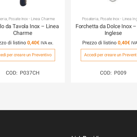
eria
,
Posate Inox - Linea Charme
Posateria
,
Posate Inox - Linea In
llo da Tavola Inox – Linea
Forchetta da Dolce Inox –
Charme
Inglese
zzo di listino
0,40
€
Prezzo di listino
0,40
€
edi per creare un Preventivo
Accedi per creare un Prevent
COD: P037CH
COD: P009