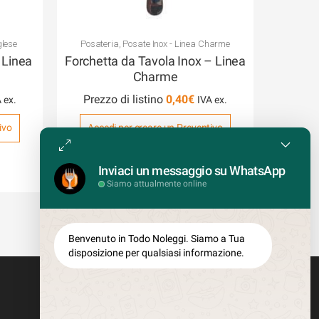
glese
Posateria
,
Posate Inox - Linea Charme
 Linea
Forchetta da Tavola Inox – Linea
Charme
Prezzo di listino
0,40
€
ivo
Accedi per creare un Preventivo
COD: P036CH
Inviaci un messaggio su WhatsApp
Siamo attualmente online
Benvenuto in Todo Noleggi. Siamo a Tua
disposizione per qualsiasi informazione.