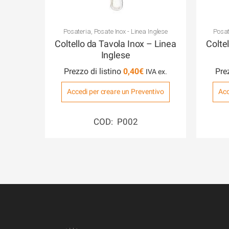
Posateria
,
Posate Inox - Linea Inglese
Posat
Coltello da Tavola Inox – Linea
Colte
Inglese
Prezzo di listino
0,40
€
Pre
Accedi per creare un Preventivo
Acc
COD: P002