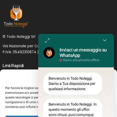
© Todo Noleggi Srl
Via Nazionale per Catania, 6 | 95024 - Acireale (CT)
Inviaci un messaggio su
P.IVA: 05492310874 | SDI: MJ1
O
YNU (
Lettera
)
WhatsApp
Siamo attualmente offline
Link Rapidi
Servizi in evidenza
Gestisci Consenso
Benvenuto in Todo Noleggi.
Lascia il tuo feedback
Siamo a Tua disposizione per
Per fornire le migliori esperienze, utilizziamo tecnologie come i cookie per
qualsiasi informazione.
Chi siamo
memorizzare e/o accedere alle informazioni del dispositivo. Il consenso a
Perché sceglierci
queste tecnologie ci permetterà di elaborare dati come il comportamento di
navigazione o ID unici su questo sito. Non acconsentire o ritirare il
Registrati al sito
Benvenuto in Todo Noleggi. In
consenso può influire negativamente su alcune caratteristiche e funzioni.
questo momento gli uffici
Lavora con noi
sono chiusi, puoi comunque