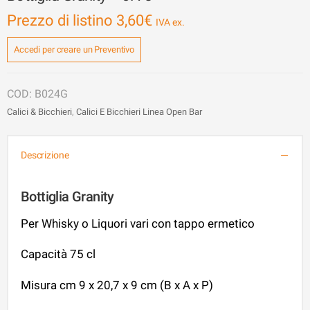
Prezzo di listino
3,60
€
Accedi per creare un Preventivo
B024G
Calici & Bicchieri
,
Calici E Bicchieri Linea Open Bar
Descrizione
Bottiglia Granity
Per Whisky o Liquori vari con tappo ermetico
Capacità 75 cl
Misura cm 9 x 20,7 x 9 cm (B x A x P)