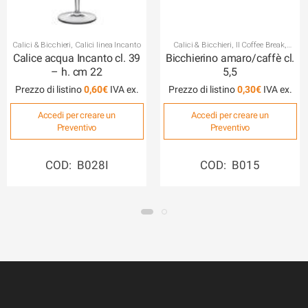
Calici & Bicchieri
,
Calici linea Incanto
Calici & Bicchieri
,
Il Coffee Break
,
Calici e bicchieri vari
,
Calici e bicchieri
Calice acqua Incanto cl. 39
Bicchierino amaro/caffè cl.
linea Open Bar
– h. cm 22
5,5
Prezzo di listino
0,60
€
Prezzo di listino
0,30
€
Accedi per creare un
Accedi per creare un
Preventivo
Preventivo
COD: B028I
COD: B015