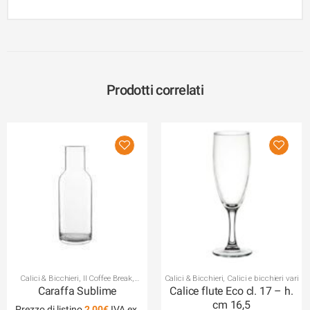
Prodotti correlati
Calici & Bicchieri
,
Il Coffee Break
,
Calici & Bicchieri
,
Calici e bicchieri vari
Caraffe
Caraffa Sublime
Calice flute Eco cl. 17 – h.
cm 16,5
Prezzo di listino
2,00
€