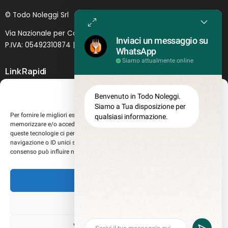
© Todo Noleggi Srl
Via Nazionale per Catania, 6 | 95024 - Acireale (CT)
Inviaci un messaggio su
P.IVA: 05492310874 | SDI: MJ1
O
YNU (
Lettera
)
WhatsApp
Siamo attualmente online
Link Rapidi
Servizi in evidenza
Gestisci Consenso
Benvenuto in Todo Noleggi.
Lascia il tuo feedback
Siamo a Tua disposizione per
Per fornire le migliori esperienze, utilizziamo tecnologie come i cookie per
qualsiasi informazione.
Chi siamo
memorizzare e/o accedere alle informazioni del dispositivo. Il consenso a
Perché sceglierci
queste tecnologie ci permetterà di elaborare dati come il comportamento di
navigazione o ID unici su questo sito. Non acconsentire o ritirare il
Registrati al sito
consenso può influire negativamente su alcune caratteristiche e funzioni.
Lavora con noi
Misure teglie Gastronorm
Accetta
Privacy Policy
Cookie policy
Nega
Aggiorna le tue preferenze di tracciamento della pubblicità
Visualizza le preferenze