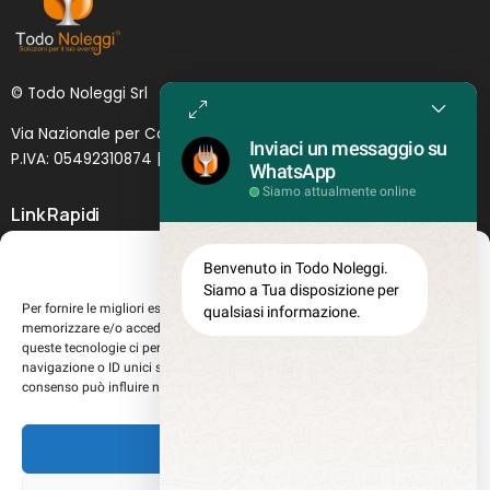
© Todo Noleggi Srl
Via Nazionale per Catania, 6 | 95024 - Acireale (CT)
Inviaci un messaggio su
P.IVA: 05492310874 | SDI: MJ1
O
YNU (
Lettera
)
WhatsApp
Siamo attualmente online
Link Rapidi
Servizi in evidenza
Gestisci Consenso
Benvenuto in Todo Noleggi.
Lascia il tuo feedback
Siamo a Tua disposizione per
Per fornire le migliori esperienze, utilizziamo tecnologie come i cookie per
qualsiasi informazione.
Chi siamo
memorizzare e/o accedere alle informazioni del dispositivo. Il consenso a
Perché sceglierci
queste tecnologie ci permetterà di elaborare dati come il comportamento di
navigazione o ID unici su questo sito. Non acconsentire o ritirare il
Registrati al sito
consenso può influire negativamente su alcune caratteristiche e funzioni.
Lavora con noi
Misure teglie Gastronorm
Accetta
Privacy Policy
Cookie policy