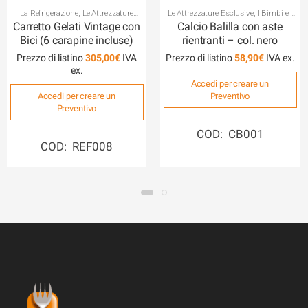
La Refrigerazione
,
Le Attrezzature
Le Attrezzature Esclusive
,
I Bimbi e i
Esclusive
Giochi
Carretto Gelati Vintage con
Calcio Balilla con aste
Bici (6 carapine incluse)
rientranti – col. nero
Prezzo di listino
305,00
€
Prezzo di listino
58,90
€
Accedi per creare un
Accedi per creare un
Preventivo
Preventivo
COD: CB001
COD: REF008