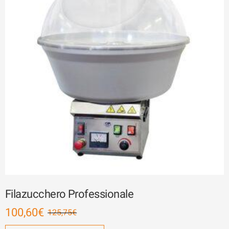
Filazucchero Professionale
100,60
€
125,75
€
Il
Il
prezzo
prezzo