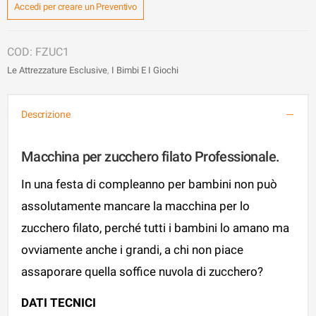
originale
attuale
Accedi per creare un Preventivo
era:
è:
125,75€.
100,60€.
FZUC1
Le Attrezzature Esclusive
,
I Bimbi E I Giochi
Descrizione
Macchina per zucchero filato Professionale.
In una festa di compleanno per bambini non può
assolutamente mancare la macchina per lo
zucchero filato, perché tutti i bambini lo amano ma
ovviamente anche i grandi, a chi non piace
assaporare quella soffice nuvola di zucchero?
DATI TECNICI