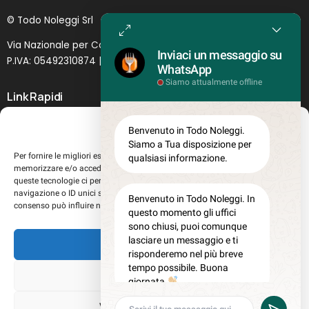
© Todo Noleggi Srl
Via Nazionale per Catania, 6 | 95024 - Acireale (CT)
Inviaci un messaggio su
P.IVA: 05492310874 | SDI: MJ1
O
YNU (
Lettera
)
WhatsApp
Siamo attualmente offline
Link Rapidi
Servizi in evidenza
Gestisci Consenso
Benvenuto in Todo Noleggi.
Lascia il tuo feedback
Siamo a Tua disposizione per
Per fornire le migliori esperienze, utilizziamo tecnologie come i cookie per
qualsiasi informazione.
Chi siamo
memorizzare e/o accedere alle informazioni del dispositivo. Il consenso a
Perché sceglierci
queste tecnologie ci permetterà di elaborare dati come il comportamento di
navigazione o ID unici su questo sito. Non acconsentire o ritirare il
Registrati al sito
Benvenuto in Todo Noleggi. In
consenso può influire negativamente su alcune caratteristiche e funzioni.
questo momento gli uffici
Lavora con noi
sono chiusi, puoi comunque
Misure teglie Gastronorm
lasciare un messaggio e ti
Accetta
Privacy Policy
risponderemo nel più breve
tempo possibile. Buona
Cookie policy
Nega
giornata
Aggiorna le tue preferenze di tracciamento della pubblicità
Visualizza le preferenze