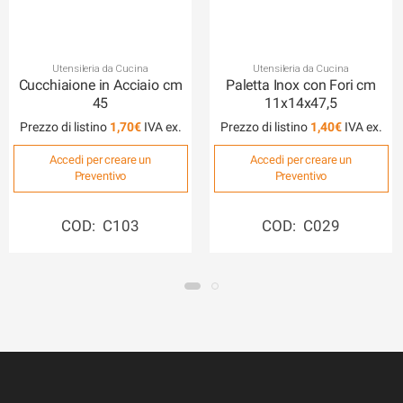
Utensileria da Cucina
Utensileria da Cucina
Cucchiaione in Acciaio cm
Paletta Inox con Fori cm
45
11x14x47,5
Prezzo di listino
1,70
€
Prezzo di listino
1,40
€
Accedi per creare un
Accedi per creare un
Preventivo
Preventivo
COD: C103
COD: C029