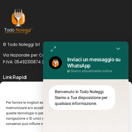
© Todo Noleggi Srl
Via Nazionale per Catania, 6 | 95024 - Acireale (CT)
Inviaci un messaggio su
P.IVA: 05492310874 | SDI: MJ1
O
YNU (
Lettera
)
WhatsApp
Siamo attualmente online
Link Rapidi
Servizi in evidenza
Gestisci Consenso
Benvenuto in Todo Noleggi.
Lascia il tuo feedback
Siamo a Tua disposizione per
Per fornire le migliori esperienze, utilizziamo tecnologie come i cookie per
qualsiasi informazione.
Chi siamo
memorizzare e/o accedere alle informazioni del dispositivo. Il consenso a
Perché sceglierci
queste tecnologie ci permetterà di elaborare dati come il comportamento di
navigazione o ID unici su questo sito. Non acconsentire o ritirare il
Registrati al sito
consenso può influire negativamente su alcune caratteristiche e funzioni.
Lavora con noi