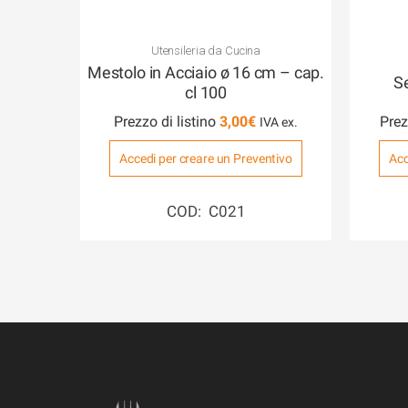
Utensileria da Cucina
Mestolo in Acciaio ø 16 cm – cap.
Se
cl 100
Prezzo di listino
3,00
€
Prez
Accedi per creare un Preventivo
Acc
COD: C021