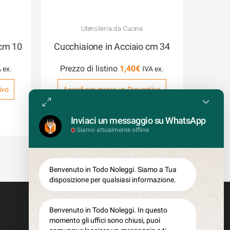
Utensileria da Cucina
 cm 10
Cucchiaione in Acciaio cm 34
Prezzo di listino
1,40
€
ivo
Accedi per creare un Preventivo
COD: C025
Inviaci un messaggio su WhatsApp
Siamo attualmente offline
Benvenuto in Todo Noleggi. Siamo a Tua
disposizione per qualsiasi informazione.
Benvenuto in Todo Noleggi. In questo
momento gli uffici sono chiusi, puoi