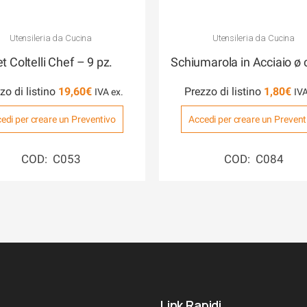
Utensileria da Cucina
Utensileria da Cucina
t Coltelli Chef – 9 pz.
Schiumarola in Acciaio ø
zo di listino
19,60
€
Prezzo di listino
1,80
€
edi per creare un Preventivo
Accedi per creare un Prevent
COD: C053
COD: C084
Link Rapidi