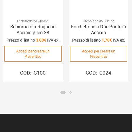
Utensileria da Cucina
Utensileria da Cucina
Schiumarola Ragno in
Forchettone a Due Punte in
Acciaio ø cm 28
Acciaio
Prezzo di listino
3,80
€
Prezzo di listino
1,70
€
Accedi per creare un
Accedi per creare un
Preventivo
Preventivo
COD: C100
COD: C024