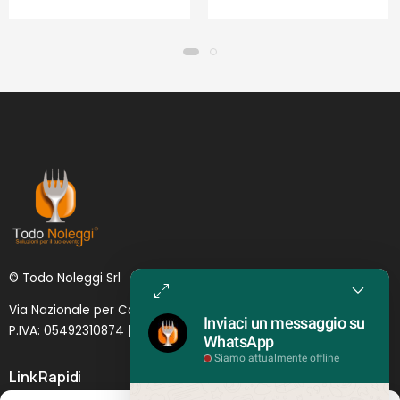
© Todo Noleggi Srl
Via Nazionale per Catania, 6 | 95024 - Acireale (CT)
Inviaci un messaggio su
P.IVA: 05492310874 | SDI: MJ1
O
YNU (
Lettera
)
WhatsApp
Siamo attualmente offline
Link Rapidi