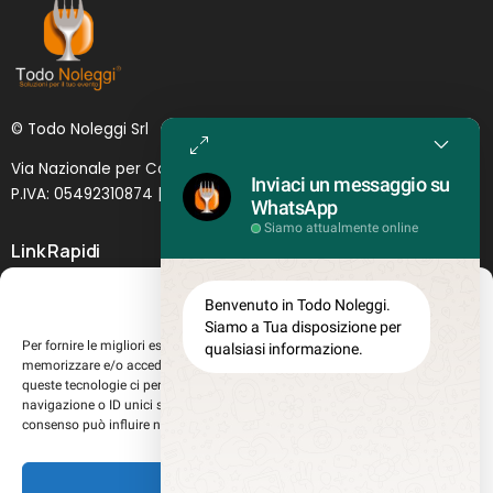
© Todo Noleggi Srl
Via Nazionale per Catania, 6 | 95024 - Acireale (CT)
Inviaci un messaggio su
P.IVA: 05492310874 | SDI: MJ1
O
YNU (
Lettera
)
WhatsApp
Siamo attualmente online
Link Rapidi
Servizi in evidenza
Gestisci Consenso
Benvenuto in Todo Noleggi.
Lascia il tuo feedback
Siamo a Tua disposizione per
Per fornire le migliori esperienze, utilizziamo tecnologie come i cookie per
qualsiasi informazione.
Chi siamo
memorizzare e/o accedere alle informazioni del dispositivo. Il consenso a
Perché sceglierci
queste tecnologie ci permetterà di elaborare dati come il comportamento di
navigazione o ID unici su questo sito. Non acconsentire o ritirare il
Registrati al sito
consenso può influire negativamente su alcune caratteristiche e funzioni.
Lavora con noi
Misure teglie Gastronorm
Accetta