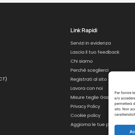
Link Rapidi
Servizi in evidenza
Lascia il tuo feedback
Chi siamo
Perché sceglierci
(CT)
Registrati al sito
Lavora con noi
Per fornire 
Misure teglie Gastronorm
e/o accedere
permetterà d
Privacy Policy
sito. Non ac
Cookie policy
caratteristic
Aggiorna le tue preferenze d
Ac