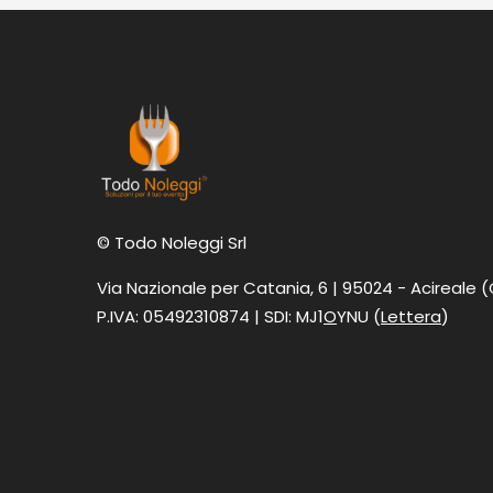
© Todo Noleggi Srl
Via Nazionale per Catania, 6 | 95024 - Acireale 
P.IVA: 05492310874 | SDI: MJ1
O
YNU (
Lettera
)