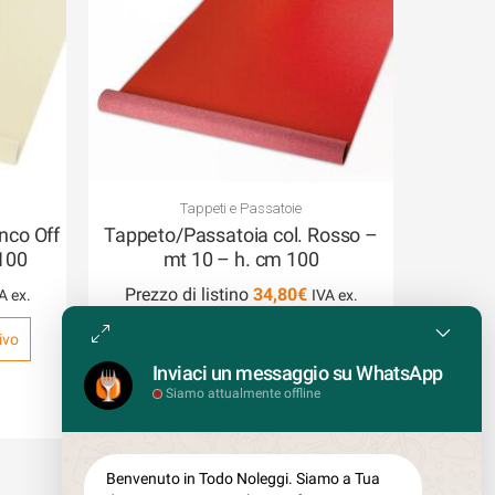
Tappeti e Passatoie
nco Off
Tappeto/Passatoia col. Rosso –
 100
mt 10 – h. cm 100
Prezzo di listino
34,80
€
ivo
Accedi per creare un Preventivo
Inviaci un messaggio su WhatsApp
Siamo attualmente offline
COD: TA1R10
Benvenuto in Todo Noleggi. Siamo a Tua