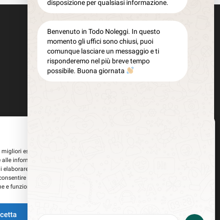
disposizione per qualsiasi informazione.
Benvenuto in Todo Noleggi. In questo
momento gli uffici sono chiusi, puoi
comunque lasciare un messaggio e ti
risponderemo nel più breve tempo
possibile. Buona giornata
Gestisci Consenso
le migliori esperienze, utilizziamo tecnologie come i cookie per memorizzare
 alle informazioni del dispositivo. Il consenso a queste tecnologie ci
i elaborare dati come il comportamento di navigazione o ID unici su questo
consentire o ritirare il consenso può influire negativamente su alcune
he e funzioni.
i tracciamento della pubblicità
cetta
Nega
Visualizza le preferenze