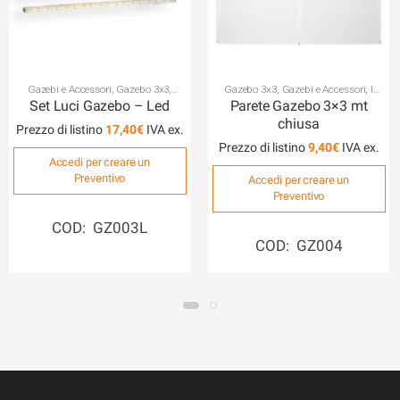
Gazebi e Accessori
,
Gazebo 3x3
,
Gazebo 3x3
,
Gazebi e Accessori
,
I
Gazebo 4x4
,
Gazebo 6x4
,
I Gazebi e gli
Gazebi e gli Ombrelloni
Set Luci Gazebo – Led
Parete Gazebo 3×3 mt
Ombrelloni
chiusa
Prezzo di listino
17,40
€
Prezzo di listino
9,40
€
Accedi per creare un
Preventivo
Accedi per creare un
Preventivo
COD: GZ003L
COD: GZ004