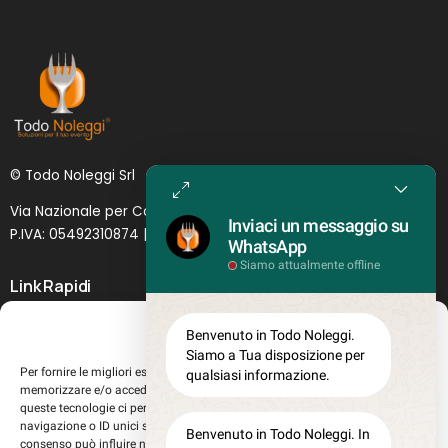
© Todo Noleggi Srl
Via Nazionale per Catania, 6 | 95024 - Acireale (CT)
Inviaci un messaggio su
P.IVA: 05492310874 | SDI: MJ1
O
YNU (
Lettera
)
WhatsApp
Siamo attualmente offline
Link Rapidi
Servizi in evidenza
Gestisci Consenso
Benvenuto in Todo Noleggi.
Lascia il tuo feedback
Siamo a Tua disposizione per
Per fornire le migliori esperienze, utilizziamo tecnologie come i cookie per
qualsiasi informazione.
Chi siamo
memorizzare e/o accedere alle informazioni del dispositivo. Il consenso a
Perché sceglierci
queste tecnologie ci permetterà di elaborare dati come il comportamento di
navigazione o ID unici su questo sito. Non acconsentire o ritirare il
Registrati al sito
Benvenuto in Todo Noleggi. In
consenso può influire negativamente su alcune caratteristiche e funzioni.