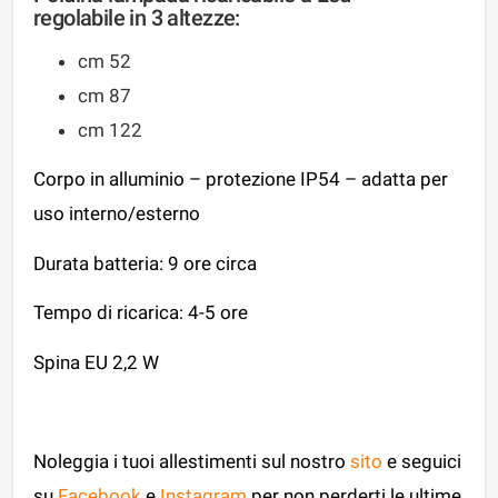
regolabile in 3 altezze:
cm 52
cm 87
cm 122
Corpo in alluminio – protezione IP54 – adatta per
uso interno/esterno
Durata batteria: 9 ore circa
Tempo di ricarica: 4-5 ore
Spina EU 2,2 W
Noleggia i tuoi allestimenti sul nostro
sito
e seguici
su
Facebook
e
Instagram
per non perderti le ultime