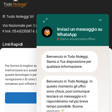
© Todo Noleggi Srl
Via Nazionale per Catania, 6 | 95024 - Acireale (CT)
Inviaci un messaggio su
P.IVA: 05492310874 | SDI: MJ1
O
YNU (
Lettera
)
WhatsApp
Siamo attualmente offline
Link Rapidi
Servizi in evidenza
Gestisci Consenso
Benvenuto in Todo Noleggi.
Lascia il tuo feedback
Siamo a Tua disposizione per
Per fornire le migliori esperienze, utilizziamo tecnologie come i cookie per
qualsiasi informazione.
Chi siamo
memorizzare e/o accedere alle informazioni del dispositivo. Il consenso a
Perché sceglierci
queste tecnologie ci permetterà di elaborare dati come il comportamento di
navigazione o ID unici su questo sito. Non acconsentire o ritirare il
Registrati al sito
Benvenuto in Todo Noleggi. In
consenso può influire negativamente su alcune caratteristiche e funzioni.
questo momento gli uffici
Lavora con noi
sono chiusi, puoi comunque
Misure teglie Gastronorm
lasciare un messaggio e ti
Accetta
Privacy Policy
risponderemo nel più breve
tempo possibile. Buona
Cookie policy
Nega
giornata