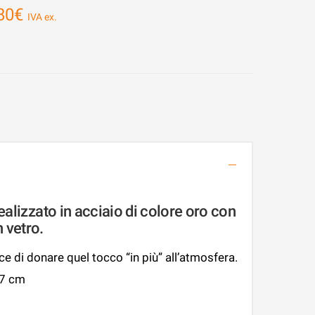
80
€
ealizzato in acciaio di colore oro con
 vetro.
e di donare quel tocco “in più” all’atmosfera.
,7 cm