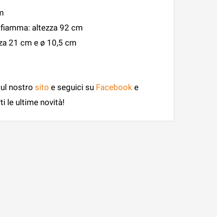
m
fiamma: altezza 92 cm
za 21 cm e ø 10,5 cm
sul nostro
sito
e seguici su
Facebook
e
i le ultime novità!