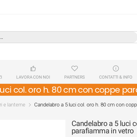
I
LAVORA CON NOI
PARTNERS
CONTATTI & INFO
uci col. oro h. 80 cm con coppe pa
i e lanterne
Candelabro a 5 luci col. oro h. 80 cm con cop
Candelabro a 5 luci c
parafiamma in vetro